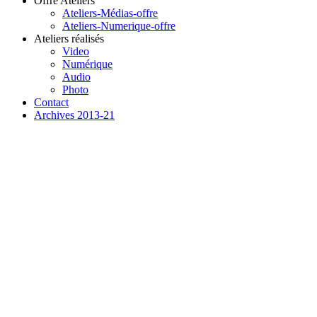
Offre Ateliers
Ateliers-Médias-offre
Ateliers-Numerique-offre
Ateliers réalisés
Video
Numérique
Audio
Photo
Contact
Archives 2013-21