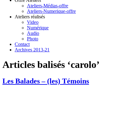
Offre Ateliers
Ateliers-Médias-offre
Ateliers-Numerique-offre
Ateliers réalisés
Video
Numérique
Audio
Photo
Contact
Archives 2013-21
Articles balisés ‘carolo’
Les Balades – (les) Témoins